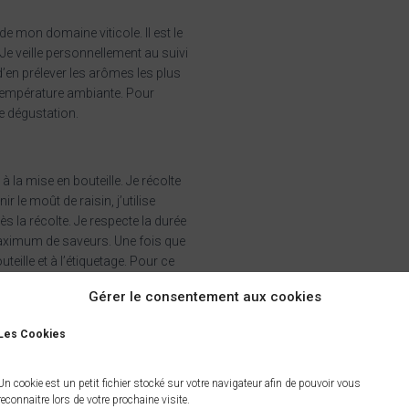
e mon domaine viticole. Il est le
Je veille personnellement au suivi
d’en prélever les arômes les plus
 température ambiante. Pour
de dégustation.
 la mise en bouteille. Je récolte
r le moût de raisin, j’utilise
 la récolte. Je respecte la durée
 maximum de saveurs. Une fois que
teille et à l’étiquetage. Pour ce
la propriété familiale à Saint-Preuil,
Gérer le consentement aux cookies
Les Cookies
Cognac VSO
Un cookie est un petit fichier stocké sur votre navigateur afin de pouvoir vous
reconnaitre lors de votre prochaine visite.