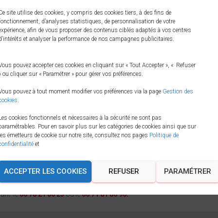
Ce site utilise des cookies, y compris des cookies tiers, à des fins de
Je produis également du Cognac V
fonctionnement, d’analyses statistiques, de personnalisation de votre
cask de 12 ans.Vous apprécierez c
expérience, afin de vous proposer des contenus ciblés adaptés à vos centres
d’intérêts et analyser la performance de nos campagnes publicitaires.
Pour tout achat de Cognac à prox
la possibilité d’acheter du Cognac 
Vous pouvez accepter ces cookies en cliquant sur « Tout Accepter », « Refuser
» ou cliquer sur « Paramétrer » pour gérer vos préférences.
Vous pouvez à tout moment modifier vos préférences via la page
Gestion des
cookies
.
Les cookies fonctionnels et nécessaires à la sécurité ne sont pas
paramétrables. Pour en savoir plus sur les catégories de cookies ainsi que sur
 cette boisson, je mélange
les émetteurs de cookie sur notre site, consultez nos pages
Politique de
confidentialité
et
é ou en cocktail. Rendez-vous
toute ma gamme de produits.
ACCEPTER LES COOKIES
REFUSER
PARAMÉTRER
lant le
06 78 21 00 23
ou le
06 71 81 80 96.