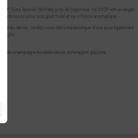
SOP (Very Special Old Pale) près de Segonzac. Ce VSOP est un single
ette boisson pour son goût fruité et sa richesse aromatique.
imité de Jarnac, rendez-vous dans ma boutique. Vous avez également
en ligne.