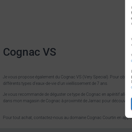
Cognac VS
Je vous propose également du Cognac VS (Very Special). Pour obtenir
différents types d’eaux-de-vie d’un vieillissement de 7 ans.
Je vous recommande de déguster ce type de Cognac en apéritif allong
dans mon magasin de Cognac à proximité de Jarnac pour découvrir 
Pour tout achat, contactez-nous au domaine Cognac Courtin en appe