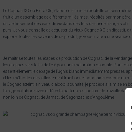
Le Cognac XO ou Extra Old, élaborés et mis en bouteille au sein même d
fruit d’un assemblage de différents millésimes, récoltés par mon père. 
du vieillissement des eaux de vie dans des fûts de chêne français afin 
purs. Je vous conseille de déguster du vieux Cognac XO en digestif, à
explorer toutes les saveurs de ce produit, je vous invite à une séance 
Je maîtrise toutes les étapes de production de Cognac, de la vendange à
les grappes vers la fin de l’été pour une maturation optimale. Pour obteni
essentiellement le cépage de l’ugnis blanc immédiatement pressés après
et les méthodes de vieillissement traditionnel pour faire ressortir un
le Cognac atteint le niveau d’alcool souhaité, je procède à la mise en bou
faire, je collabore avec différents partenaires locaux.
Je travaille dans 
non loin de Cognac, de Jarnac, de Segonzac et d’Angoulême