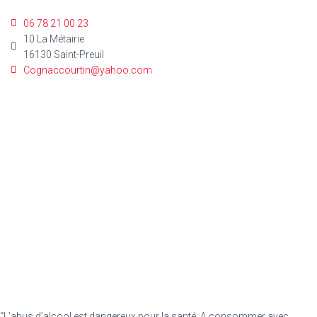
06 78 21 00 23
10 La Métairie
16130 Saint-Preuil
Cognaccourtin@yahoo.com
“L’abus d’alcool est dangereux pour la santé. A consommer avec