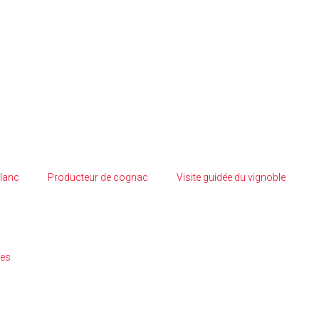
Blanc
Producteur de cognac
Visite guidée du vignoble
ies