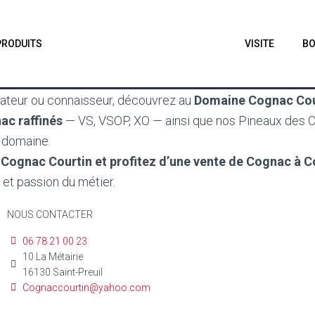
PRODUITS
VISITE
BO
teur ou connaisseur, découvrez au
Domaine Cognac Cou
ac raffinés
— VS, VSOP, XO — ainsi que nos Pineaux des 
u domaine.
Cognac Courtin et profitez d’une vente de Cognac à 
é et passion du métier.
NOUS CONTACTER
06 78 21 00 23
10 La Métairie
16130 Saint-Preuil
Cognaccourtin@yahoo.com